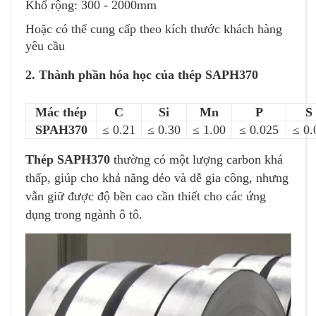
Khổ rộng: 300 - 2000mm
Hoặc có thể cung cấp theo kích thước khách hàng
yêu cầu
2. Thành phần hóa học của thép SAPH370
Mác thép
C
Si
Mn
P
S
SPAH370
≤ 0.21
≤ 0.30
≤ 1.00
≤ 0.025
≤ 0.
Thép SAPH370
thường có một lượng carbon khá
thấp, giúp cho khả năng dẻo và dễ gia công, nhưng
vẫn giữ được độ bền cao cần thiết cho các ứng
dụng trong ngành ô tô.