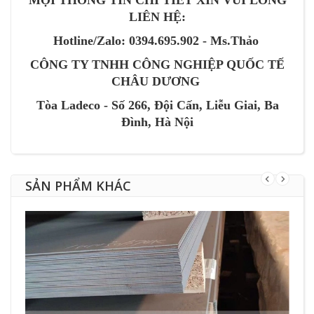
LIÊN HỆ:
Hotline/Zalo: 0394.695.902 - Ms.Thảo
CÔNG TY TNHH CÔNG NGHIỆP QUỐC TẾ
CHÂU DƯƠNG
Tòa Ladeco - Số 266, Đội Cấn, Liễu Giai, Ba
Đình, Hà Nội
SẢN PHẨM KHÁC