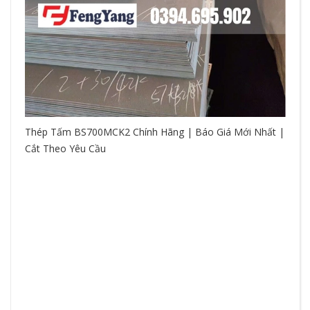
Thép Tấm BS700MCK2 Chính Hãng | Báo Giá Mới Nhất |
Cắt Theo Yêu Cầu
So
hệ