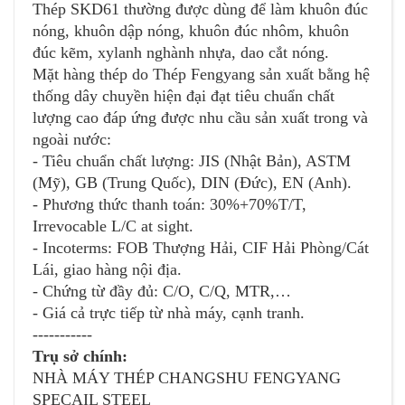
Thép SKD61 thường được dùng để làm khuôn đúc
nóng, khuôn dập nóng, khuôn đúc nhôm, khuôn
đúc kẽm, xylanh nghành nhựa, dao cắt nóng.
Mặt hàng thép do Thép Fengyang sản xuất bằng hệ
thống dây chuyền hiện đại đạt tiêu chuẩn chất
lượng cao đáp ứng được nhu cầu sản xuất trong và
ngoài nước:
- Tiêu chuẩn chất lượng: JIS (Nhật Bản), ASTM
(Mỹ), GB (Trung Quốc), DIN (Đức), EN (Anh).
- Phương thức thanh toán: 30%+70%T/T,
Irrevocable L/C at sight.
- Incoterms: FOB Thượng Hải, CIF Hải Phòng/Cát
Lái, giao hàng nội địa.
- Chứng từ đầy đủ: C/O, C/Q, MTR,…
- Giá cả trực tiếp từ nhà máy, cạnh tranh.
-----------
Trụ sở chính:
NHÀ MÁY THÉP CHANGSHU FENGYANG
SPECAIL STEEL