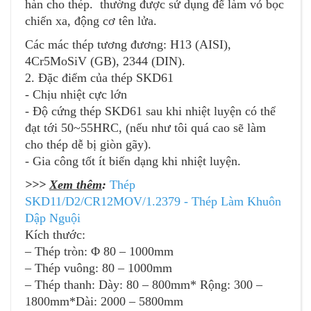
hàn cho thép. thường được sử dụng để làm vỏ bọc
chiến xa, động cơ tên lửa.
Các mác thép tương đương: H13 (AISI),
4Cr5MoSiV (GB), 2344 (DIN).
2. Đặc điểm của thép SKD61
- Chịu nhiệt cực lớn
- Độ cứng thép SKD61 sau khi nhiệt luyện có thể
đạt tới 50~55HRC, (nếu như tôi quá cao sẽ làm
cho thép dễ bị giòn gãy).
- Gia công tốt ít biến dạng khi nhiệt luyện.
>>>
Xem thêm
:
Thép
SKD11/D2/CR12MOV/1.2379 - Thép Làm Khuôn
Dập Nguội
Kích thước:
– Thép tròn: Φ 80 – 1000mm
– Thép vuông: 80 – 1000mm
– Thép thanh: Dày: 80 – 800mm* Rộng: 300 –
1800mm*Dài: 2000 – 5800mm