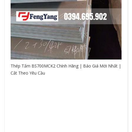
Thép Tấm BS700MCK2 Chính Hãng | Báo Giá Mới Nhất |
Cắt Theo Yêu Cầu
So
hệ