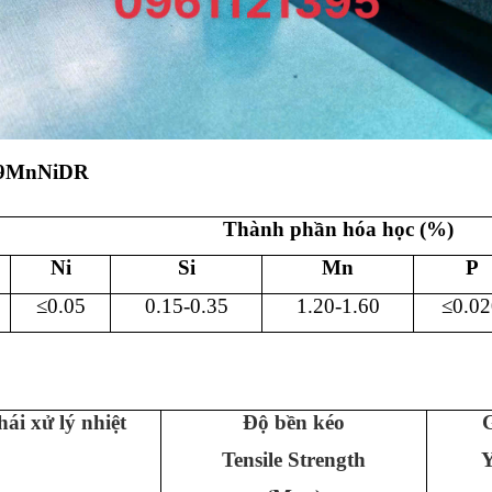
09MnNiDR
Thành phần hóa học (%)
Ni
Si
Mn
P
≤0.
05
0.15-0.35
1.20-1.60
≤0.0
2
hái xử lý nhiệt
Độ bền kéo
G
Tensile Strength
Y