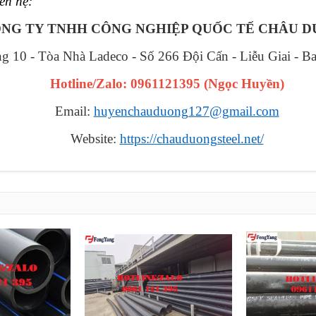
iên hệ:
NG TY TNHH CÔNG NGHIỆP QUỐC TẾ CHÂU 
ng 10 - Tòa Nhà Ladeco - Số 266 Đội Cấn - Liễu Giai - B
Hotline/Zalo: 0961121395
(
Ngọc Huyền
)
Email:
huyenchauduong127@gmail.com
Website:
https://chauduongsteel.net/