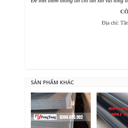
Để biết thêm thông tin chi tiết xin vui lòng l
CÔ
Địa chỉ: Tầ
SẢN PHẨM KHÁC