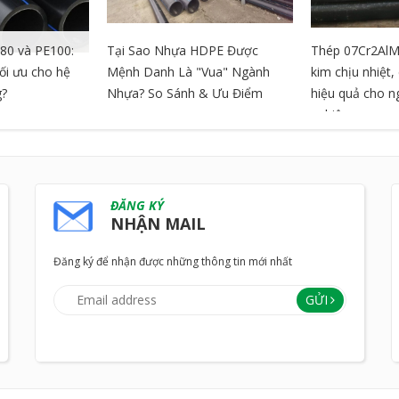
80 và PE100:
Tại Sao Nhựa HDPE Được
Thép 07Cr2AlM
tối ưu cho hệ
Mệnh Danh Là "Vua" Ngành
kim chịu nhiệt
g?
Nhựa? So Sánh & Ưu Điểm
hiệu quả cho 
nghiệp
ĐĂNG KÝ
NHẬN MAIL
Đăng ký để nhận được những thông tin mới nhất
GỬI