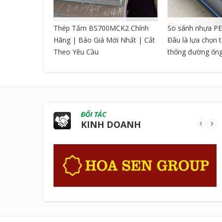
CNC DẠNG
Thép Tấm BS700MCK2 Chính
So sánh nhựa PE
Hãng | Báo Giá Mới Nhất | Cắt
Đâu là lựa chọn 
Theo Yêu Cầu
thống đường ốn
ĐỐI TÁC
KINH DOANH