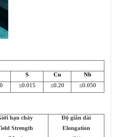
S
Cu
Nb
0
≤0.0
1
5
≤0.
20
≤
0.050
iới hạn chảy
Độ giãn dài
ield Strength
Elongation