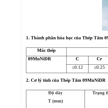
1. Thành phần hóa học của
Thép Tấm 
Mác thép
09MnNiDR
C
C
r
≤
0.12
≤0.2
5
2. Cơ lý tính của Thép Tấm 09MnNiDR
Độ dày
Trạng t
T (mm)