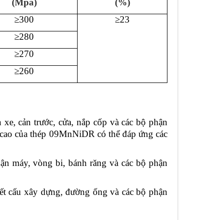
(M
pa
)
(%)
≥300
≥23
≥280
≥270
≥260
xe, cản trước, cửa, nắp cốp và các bộ phận
i cao của thép 09MnNiDR có thể đáp ứng các
ận máy, vòng bi, bánh răng và các bộ phận
ết cấu xây dựng, đường ống và các bộ phận