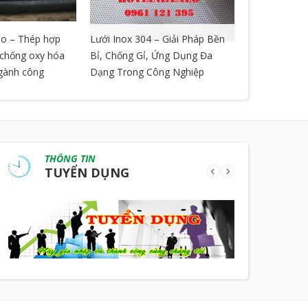
o – Thép hợp
Lưới Inox 304 – Giải Pháp Bền
LƯỚI GIÃN 
, chống oxy hóa
Bỉ, Chống Gỉ, Ứng Dụng Đa
ngành công
Dạng Trong Công Nghiệp
THÔNG TIN
TUYỂN DỤNG