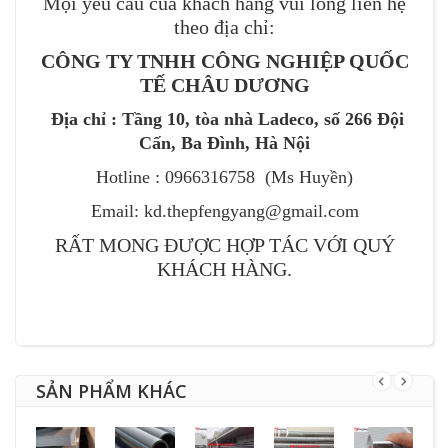
Mọi yêu cầu của khách hàng vui lòng liên hệ
theo địa chỉ:
CÔNG TY TNHH CÔNG NGHIỆP QUỐC
TẾ CHÂU DƯƠNG
Địa chỉ : Tầng 10, tòa nhà Ladeco, số 266 Đội
Cấn, Ba Đình, Hà Nội
Hotline : 0966316758 (Ms Huyền)
Email: kd.thepfengyang@gmail.com
RẤT MONG ĐƯỢC HỢP TÁC VỚI QUÝ
KHÁCH HÀNG.
SẢN PHẨM KHÁC