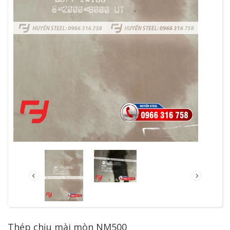
Thép chịu mài mòn NM500