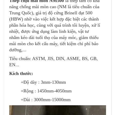
Thép chịu mài mòn NM500
là thép tấm có khả
năng chống mài mòn cao (NM là tiêu chuẩn của
Trung Quốc), giá trị độ cứng Brinell đạt 500
(HBW) nhờ vào việc kết hợp đặc biệt các thành
phần hóa học, cùng với quá trình tôi luyện, xử lí
nhiệt, được ứng dụng làm linh kiện, vật tư
nhằm kéo dài tuổi thọ của máy móc, giảm thiểu
mài mòn cho kết cấu máy, tiết kiệm chi phí bảo
dưỡng,...
Tiêu chuẩn: ASTM, JIS, DIN, ASME, BS, GB,
EN...
Kích thước:
+Độ dày : 3mm-130mm
+Rộng : 1450mm-4050mm
+Dài : 3000mm-15000mm