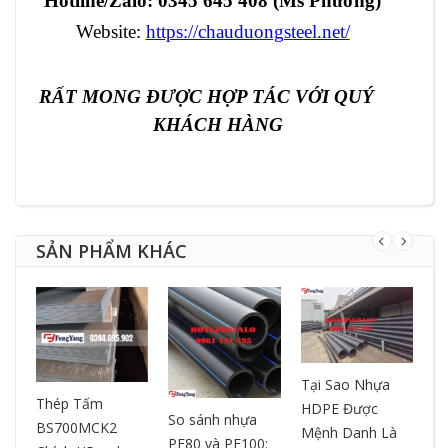
Hotline/Zalo: 0345 645 408 (Ms Phương)
Website:
https://chauduongsteel.net/
RẤT MONG ĐƯỢC HỢP TÁC VỚI QUÝ
KHÁCH HÀNG
SẢN PHẨM KHÁC
Tại Sao Nhựa
T
ƯA
Thép Tấm
HDPE Được
– 
So sánh nhựa
BS700MCK2
Mệnh Danh Là
ch
PE80 và PE100: