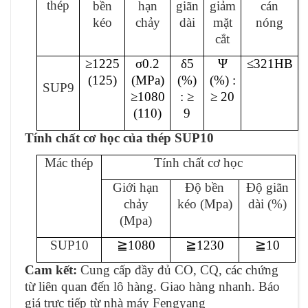
thép
bền
hạn
giãn
giảm
cán
kéo
chảy
dài
mặt
nóng
cắt
≥1225
σ0.2
δ5
Ψ
≤321HB
(125)
(MPa)
(%)
(%) :
SUP9
≥1080
: ≥
≥ 20
(110)
9
Tính chất cơ học của thép SUP10
Mác thép
Tính chất cơ học
Giới hạn
Độ bền
Độ giãn
chảy
kéo (Mpa)
dài (%)
(Mpa)
SUP10
≧
1080
≧
1230
≧
10
Cam kết:
Cung cấp đầy đủ CO, CQ, các chứng
từ liên quan đến lô hàng. Giao hàng nhanh. Báo
giá trực tiếp từ nhà máy Fengyang