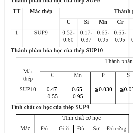
Thành phần hóa học của thép SUP9
TT
Mác thép
Thành 
C
Si
Mn
Cr
1
SUP9
0.52-
0.17-
0.65-
0.65-
0.60
0.37
0.95
0.95
Thành phần hóa học của thép SUP10
Thành phần
Mác
C
Mn
P
S
thép
SUP10
0.47-
0.65-
≦
0.030
≦
0.0
0.55
0.95
Tính chất cơ học của thép SUP9
Tính chất cơ học
Mác
Độ
Giới
Độ
Sự
Độ cứng