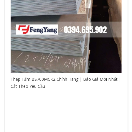
Thép Tấm BS700MCK2 Chính Hãng | Báo Giá Mới Nhất |
Cắt Theo Yêu Cầu
So
hệ