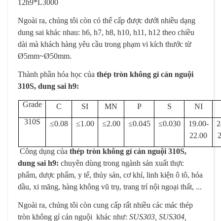
12h9*L3000
Ngoài ra, chúng tôi còn có thể cấp được dưới nhiều dạng
dung sai khác nhau: h6, h7, h8, h10, h11, h12 theo chiều
dài mà khách hàng yêu cầu trong phạm vi kích thước từ
Ø5mm~Ø50mm.
Thành phần hóa học của
thép tròn không gỉ cán nguội
310S, dung sai h9:
Grade
C
SI
MN
P
S
NI
310S
≤0.08
≤1.00
≤2.00
≤0.045
≤0.030
19.00-
2
22.00
Công dụng của
thép tròn không gỉ cán nguội 310S,
dung sai h9:
chuyên dùng trong ngành sản xuất thực
phẩm, dược phẩm, y tế, thủy sản, cơ khí, linh kiện ô tô, hóa
dầu, xi măng, hàng không vũ trụ, trang trí nội ngoại thất, ...
Ngoài ra, chúng tôi còn cung cấp rất nhiều các mác thép
tròn không gỉ cán nguội khác như:
SUS303, SUS304,