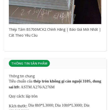
Thép Tấm BS700MCK2 Chính Hãng | Báo Giá Mới Nhất |
Cắt Theo Yêu Cầu
THÔNG TIN SẢN PHẨM
Thông tin chung
Tiêu chuẩn của
thép tròn không gỉ cán nguội 310S, dung
sai h9:
ASTM A276/A276M
Quy cách: láp tròn
Dia 8h9*L3000; Dia 10h9*L3000; Dia
Kích thước: