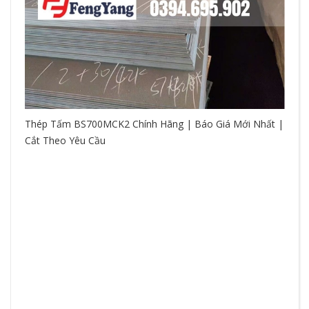
Thép Tấm BS700MCK2 Chính Hãng | Báo Giá Mới Nhất |
Cắt Theo Yêu Cầu
So
hệ