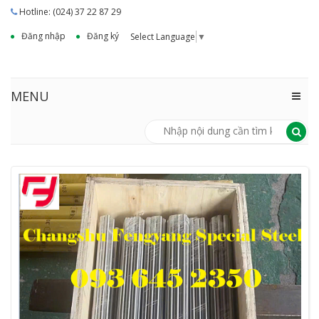
Hotline: (024) 37 22 87 29
Đăng nhập
Đăng ký
Select Language
▼
MENU