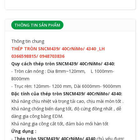
THÔNG TIN SẢN PHẨM
Thông tin chung
THÉP TRÒN SNCM439/ 40CrNiMo/ 4340 _LH
0366598815/ 0948703836
Quy cách thép tròn SNCM439/ 40CrNiMo/ 4340:
- Tròn cán nóng : Dia 8mm~120mm, L 1000mm-
8000mm
- Trục rèn: 120mm- 1200 mm, Dài 6000mm- 9000mm
Đặc tính của thép tròn SNCM439/ 40CrNiMo/ 4340:
Khả năng chịu nhiệt và trọng tải cao, chịu mài mòn tốt .
Khả năng chống biến dạng tốt, độ cứng đồng nhất , dễ
dàng gia công bằng EDM.
Khả năng gia công cắt tốt, đảm bảo mối hàn tốt
Ứng dụng :
- T
hép tròn SNCM439/ 40CrNiMo/ 4340
chủ yếu được