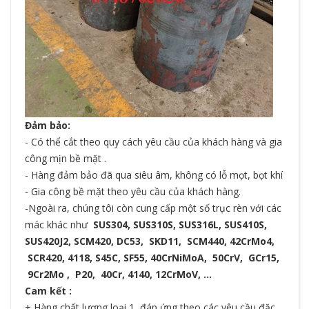
Đảm bảo:
- Có thể cắt theo quy cách yêu cầu của khách hàng và gia
công mịn bề mặt .
- Hàng đảm bảo đã qua siêu âm, không có lỗ mọt, bọt khí
- Gia công bề mặt theo yêu cầu của khách hàng.
-Ngoài ra, chúng tôi còn cung cấp một số trục rèn với các
mác khác như
SUS304,
SUS310S
, SUS316L,
SUS410S
,
SUS420J2,
SCM420,
DC53
, SKD11, SCM440, 42CrMo4,
SCR420, 4118, S45C,
SF55
, 40CrNiMoA, 50CrV, GCr15,
9Cr2Mo , P20, 40Cr, 4140, 12CrMoV, …
Cam kết :
+ Hàng chất lượng loại 1, đáp ứng theo các yêu cầu đặc