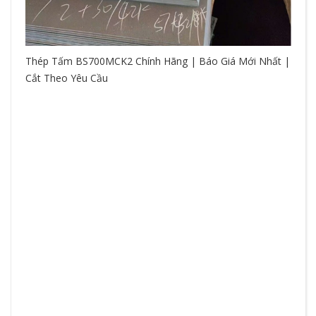
Thép Tấm BS700MCK2 Chính Hãng | Báo Giá Mới Nhất |
Cắt Theo Yêu Cầu
So
hệ