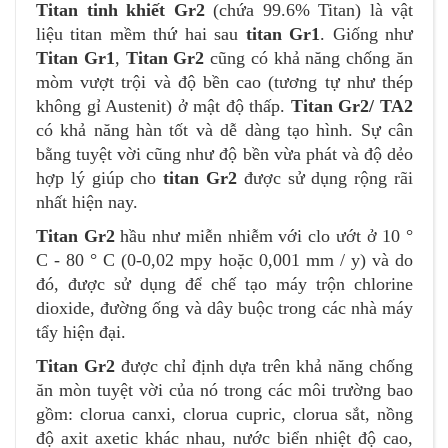
Titan tinh khiết Gr2
(chứa 99.6% Titan) là vật
liệu titan mềm thứ hai sau
titan Gr1
. Giống như
Titan Gr1
,
Titan Gr2
cũng có khả năng chống ăn
mòm vượt trội và độ bền cao (tương tự như thép
không gỉ Austenit) ở mật độ thấp.
Titan Gr2/ TA2
có khả năng hàn tốt và dễ dàng tạo hình. Sự cân
bằng tuyệt vời cũng như độ bền vừa phát và độ dẻo
hợp lý giúp cho
titan Gr2
được sử dụng rộng rãi
nhất hiện nay.
Titan Gr2
hầu như miễn nhiễm với clo ướt ở 10 °
C - 80 ° C (0-0,02 mpy hoặc 0,001 mm / y) và do
đó, được sử dụng để chế tạo máy trộn chlorine
dioxide, đường ống và dây buộc trong các nhà máy
tẩy hiện đại.
Titan Gr2
được chỉ định dựa trên khả năng chống
ăn mòn tuyệt vời của nó trong các môi trường bao
gồm: clorua canxi, clorua cupric, clorua sắt, nồng
độ axit axetic khác nhau, nước biển nhiệt độ cao,