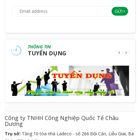
GỬI
THÔNG TIN
TUYỂN DỤNG
Công ty TNHH Công Nghiệp Quốc Tế Châu
Dương
Trụ sở:
Tầng 10 tòa nhà Ladeco - số 266 Đội Cấn, Liễu Giai, Ba