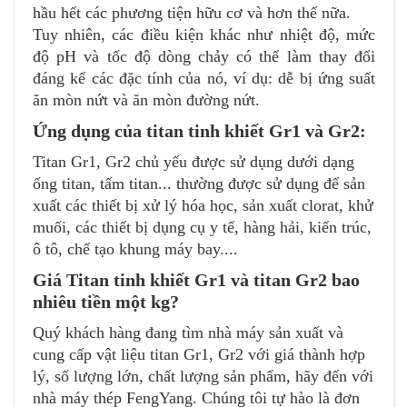
hầu hết các phương tiện hữu cơ và hơn thế nữa.
Tuy nhiên, các điều kiện khác như nhiệt độ, mức
độ pH và tốc độ dòng chảy có thể làm thay đổi
đáng kể các đặc tính của nó, ví dụ: dễ bị ứng suất
ăn mòn nứt và ăn mòn đường nứt.
Ứng dụng của titan tinh khiết Gr1 và Gr2:
Titan Gr1, Gr2 chủ yếu được sử dụng dưới dạng
ống titan, tấm titan... thường được sử dụng để sản
xuất các thiết bị xử lý hóa học, sản xuất clorat, khử
muối, các thiết bị dụng cụ y tế, hàng hải, kiến trúc,
ô tô, chế tạo khung máy bay....
Giá Titan tinh khiết Gr1 và titan Gr2 bao
nhiêu tiền một kg?
Quý khách hàng đang tìm nhà máy sản xuất và
cung cấp vật liệu titan Gr1, Gr2 với giá thành hợp
lý, số lượng lớn, chất lượng sản phẩm, hãy đến với
nhà máy thép FengYang. Chúng tôi tự hào là đơn