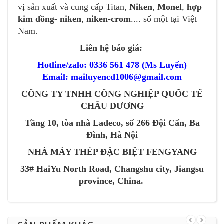
vị sản xuất và cung cấp Titan,
Niken
,
Monel
,
hợp
kim đồng
-
niken
,
niken-crom
.... số một tại Việt
Nam.
Liên hệ báo giá:
Hotline/zalo: 0336 561 478 (Ms Luyến)
Email: mailuyencd1006@gmail.com
CÔNG TY TNHH CÔNG NGHIỆP QUỐC TẾ
CHÂU DƯƠNG
Tầng 10, tòa nhà Ladeco, số 266 Đội Cấn, Ba
Đình, Hà Nội
NHÀ MÁY THÉP ĐẶC BIỆT FENGYANG
33# HaiYu North Road, Changshu city, Jiangsu
province, China.