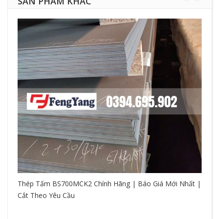
SẢN PHẨM KHÁC
Thép Tấm BS700MCK2 Chính Hãng | Báo Giá Mới Nhất |
Cắt Theo Yêu Cầu
So