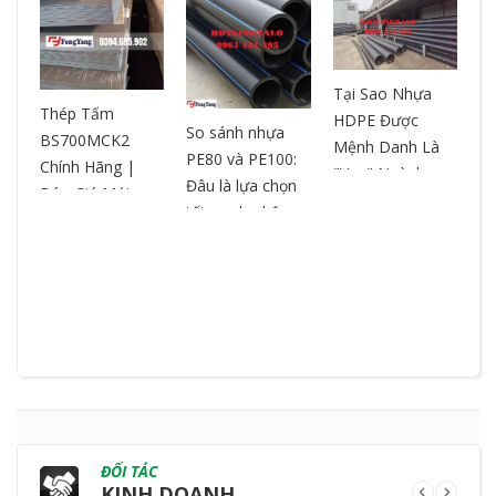
Tại Sao Nhựa
T
ƯA
Thép Tấm
HDPE Được
– 
So sánh nhựa
BS700MCK2
Mệnh Danh Là
ch
PE80 và PE100:
Chính Hãng |
"Vua" Ngành
ox
Đâu là lựa chọn
Báo Giá Mới
Nhựa? So Sánh
ch
tối ưu cho hệ
Nhất | Cắt Theo
& Ưu Điểm
ng
thống đường
Yêu Cầu
ống?
ĐỐI TÁC
KINH DOANH