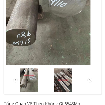
Tổng Quan Về Thép Không Gỉ 654SMo