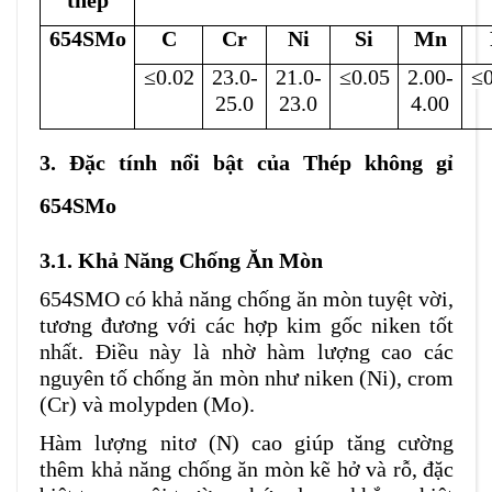
654SMo
C
Cr
Ni
Si
Mn
≤0.02
23.0-
21.0-
≤0.05
2.00-
≤0
25.0
23.0
4.00
3. Đ
ặc tính nổi bật
của Thép không gỉ
654SMo
3.1.
Khả Năng Chống Ăn Mòn
654SMO có khả năng chống ăn mòn tuyệt vời,
tương đương với các hợp kim gốc niken tốt
nhất. Điều này là nhờ hàm lượng cao các
nguyên tố chống ăn mòn như niken (Ni), crom
(Cr) và molypden (Mo)​​.
Hàm lượng nitơ (N) cao giúp tăng cường
thêm khả năng chống ăn mòn kẽ hở và rỗ, đặc