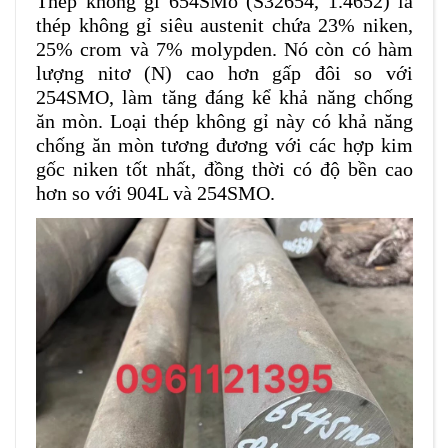
Thép không gỉ 654SMo (S32654, 1.4652) là
thép không gỉ siêu austenit chứa 23% niken,
25% crom và 7% molypden. Nó còn có hàm
lượng nitơ (N) cao hơn gấp đôi so với
254SMO, làm tăng đáng kể khả năng chống
ăn mòn. Loại thép không gỉ này có khả năng
chống ăn mòn tương đương với các hợp kim
gốc niken tốt nhất, đồng thời có độ bền cao
hơn so với 904L và 254SMO​.