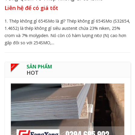
Liên hệ để có giá tốt
1. Thép không gỉ 654SMo là gì? Thép không gỉ 654SMo (S32654,
1.4652) là thép không gỉ siêu austenit chứa 23% niken, 25%
crom và 7% molypden. Nó còn có hàm lượng nitơ (N) cao hơn
gấp đôi so với 254SMO,...
SẢN PHẨM
HOT