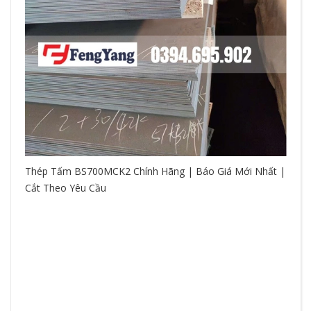
Thép Tấm BS700MCK2 Chính Hãng | Báo Giá Mới Nhất |
Cắt Theo Yêu Cầu
So
hệ