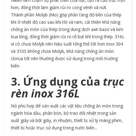
Niken làm chậm sự phát triển của hạt, tạo ra cấu trúc mịn
hơn, đồng thời làm giảm rủi ro cong vênh và nứt.
Thành phần Molyb (Mo) góp phần tăng độ bền của thép
khi ở nhiệt độ cao sau khi tôi và ram, cải thiện khả năng
chống ăn mòn của thép trong dung dịch axit-bazơ và kim
loại lỏng, đồng thời giảm rủi ro rỗ bọt khí trong thép. 316L
vì có chưa Molyb nên hiệu suất tổng thể tốt hơn inox 304
và
310S
không chứa Molyb, khả năng chống ăn mòn
clorua tốt nên thường được sử dụng trong môi trường
biển.
3. Ứng dụng của
trục
rèn inox 316L
Nó phù hợp để sản xuất các vật liệu chống ăn mòn trong
ngành hóa dầu, phân bón, bộ trao đổi nhiệt trong sản
xuất giấy và bột giấy, in nhuộm, thiết bị xử lý màng phim,
thiết bị hoặc trục sử dụng trong nước biển...