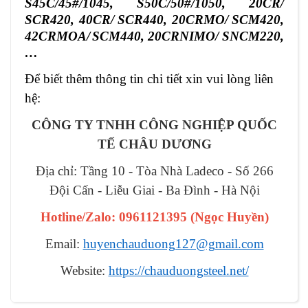
S45C/45#/1045,
S50C/50#/1050,
20CR/
SCR420, 40CR/
SCR440,
2
0CRMO/
SCM4
2
0,
42CRMOA/
SCM440,
20CRNIMO/ SNCM220,
…
Để biết thêm thông tin chi tiết xin vui lòng liên
hệ:
CÔNG TY TNHH CÔNG NGHIỆP QUỐC
TẾ CHÂU DƯƠNG
Địa chỉ: Tầng 10 - Tòa Nhà Ladeco - Số 266
Đội Cấn - Liễu Giai - Ba Đình - Hà Nội
Hotline/Zalo: 0961121395
(
Ngọc Huyền
)
Email:
huyenchauduong127@gmail.com
Website:
https://chauduongsteel.net/