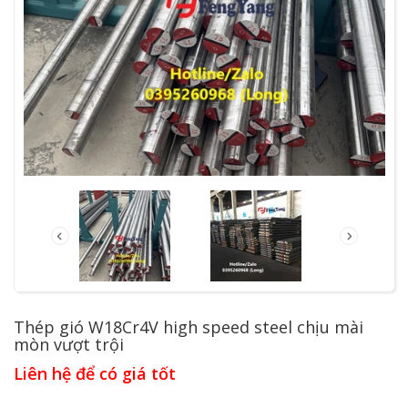
Thép gió W18Cr4V high speed steel chịu mài
mòn vượt trội
Liên hệ để có giá tốt