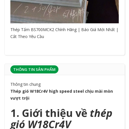
Thép Tấm BS700MCK2 Chính Hãng | Báo Giá Mới Nhất |
Cắt Theo Yêu Cầu
THÔNG TIN SẢN PHẨM
Thông tin chung
Thép gió W18Cr4V high speed steel chịu mài mòn
vượt trội
1. Giới thiệu về
thép
g
ió W18Cr4V