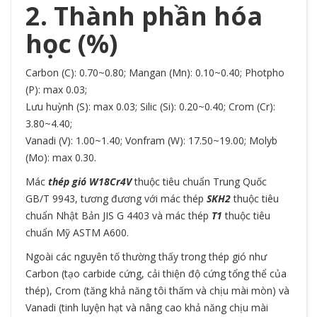
2. Thành phần hóa
học (%)
Carbon (C): 0.70~0.80; Mangan (Mn): 0.10~0.40; Photpho
(P): max 0.03;
Lưu huỳnh (S): max 0.03; Silic (Si): 0.20~0.40; Crom (Cr):
3.80~4.40;
Vanadi (V): 1.00~1.40; Vonfram (W): 17.50~19.00; Molyb
(Mo): max 0.30.
Mác
thép gió W18Cr4V
thuộc tiêu chuẩn Trung Quốc
GB/T 9943, tương đương với mác thép
SKH2
thuộc tiêu
chuẩn Nhật Bản JIS G 4403 và mác thép
T1
thuộc tiêu
chuẩn Mỹ ASTM A600.
Ngoài các nguyên tố thường thấy trong thép gió như
Carbon (tạo carbide cứng, cải thiện độ cứng tổng thể của
thép), Crom (tăng khả năng tôi thấm và chịu mài mòn) và
Vanadi (tinh luyện hạt và nâng cao khả năng chịu mài