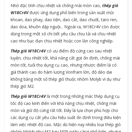
Nhờ đặc tính chịu nhiệt và chống mài mòn cao,
thép gió
W18Cr4V
được ứng dụng phổ biến trong sản xuất mũi
khoan, dao phay, dao tiện, dao cắt, dao chuốt, taro ren,
dao doa, khuôn dập nguội... Ngoài ra, W18Cr4V còn được
dùng trong một số chi tiết yêu cầu chịu tải và chịu nhiệt
cao như bạc đạn chịu nhiệt hoặc con lăn công nghiệp.
Thép gió W18Cr4V
có ưu điểm độ cứng cao sau nhiệt
luyện, chịu nhiệt tốt, khả năng cắt gọt ổn định, chống mài
mòn tốt, tuổi thọ dụng cụ cao, nhưng nhược điểm là có
giá thành cao do hàm lượng Vonfram lớn, độ dẻo dai
không bằng một số thép gió thuộc nhóm Molyb ví dụ như
thép gió
M2
.
Thép gió W18Cr4V
là một trong những mác thép dụng cụ
tốc độ cao kinh điển với khả năng chịu nhiệt, chống mài
mòn và giữ độ cứng rất tốt. Đây là lựa chọn phù hợp cho
các dụng cụ cắt yêu cầu hiệu suất ổn định trong điều kiện
làm việc nhiệt độ cao. Mặc dù hiện nay nhiều loại thép gió
nhóm Molyb như M2 hay M35 ngày càng phổ biến, nhưng