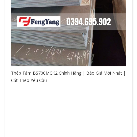
Thép Tấm BS700MCK2 Chính Hãng | Báo Giá Mới Nhất |
Cắt Theo Yêu Cầu
So
hệ