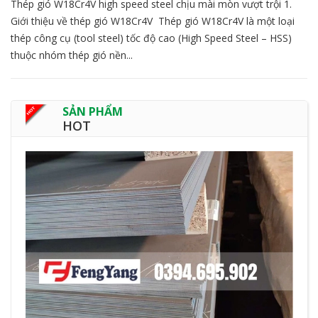
Thép gió W18Cr4V high speed steel chịu mài mòn vượt trội 1.
Giới thiệu về thép gió W18Cr4V Thép gió W18Cr4V là một loại
thép công cụ (tool steel) tốc độ cao (High Speed Steel – HSS)
thuộc nhóm thép gió nền...
SẢN PHẨM
HOT