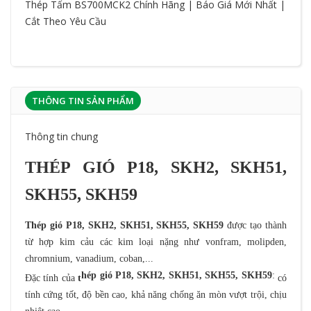
Thép Tấm BS700MCK2 Chính Hãng | Báo Giá Mới Nhất |
Cắt Theo Yêu Cầu
THÔNG TIN SẢN PHẨM
Thông tin chung
THÉP GIÓ
P18, SKH2, SKH51,
SKH55, SKH59
Thép gió P18, SKH2, SKH51, SKH55, SKH59
được tạo thành
từ hợp kim cảu các kim loại nặng như vonfram, molipden,
chromnium, vanadium, coban,...
hép gió P18, SKH2, SKH51, SKH55, SKH59
:
Đặc tính của
t
có
tính cứng tốt, độ bền cao, khả năng chống ăn mòn vượt trội, chịu