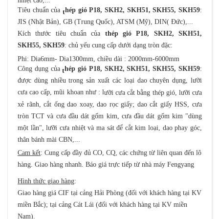
nhiệt cao,...
Tiêu chuẩn của
hép gió P18, SKH2, SKH51, SKH55, SKH59
:
t
JIS (Nhật Bản), GB (Trung Quốc), ATSM (Mỹ), DIN( Đức),...
Kích thước tiêu chuẩn của
thép gió P18, SKH2, SKH51,
SKH55, SKH59
: chủ yếu cung cấp dưới dạng tròn đặc:
Phi: Dia6mm- Dia1300mm, chiều dài : 2000mm-6000mm
Công dụng của
hép gió P18, SKH2, SKH51, SKH55, SKH59
:
t
được dùng nhiều trong sản xuất các loại dao chuyên dụng, lưỡi
cưa cao cấp, mũi khoan như : l
ưỡi cưa cắt bằng thép gió, lưỡi cưa
xẻ rãnh, cắt ống dao xoay, dao rọc giấy; dao cắt giấy HSS, cưa
tròn TCT và cưa đầu dát gốm kim, cưa đầu dát gốm kim "dùng
một lần", lưỡi cưa nhiệt và ma sát để cắt kim loại, dao phay góc,
thân bánh mài CBN,...
Cam kết
: Cung cấp đầy đủ CO, CQ, các chứng từ liên quan đến lô
hàng. Giao hàng nhanh. Báo giá trực tiếp từ nhà máy Fengyang
Hình thức giao hàng
:
Giao hàng giá CIF tại cảng Hải Phòng (đối với khách hàng tại KV
miền Bắc); tại cảng Cát Lái (đối với khách hàng tại KV miền
Nam).