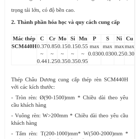
trọng tải lớn, có độ bền cao.
2. Thành phần hóa học và quy cách cung cấp
Mác thép
C
Cr
Mo
Si
Mn
P
S
Ni
Cu
SCM440H
0.37
0.85
0.15
0.15
0.55
max
max
max
max
~
~
~
~
~
0.030
0.030
0.25
0.30
0.44
1.25
0.35
0.35
0.95
Thép Châu Dương cung cấp thép rèn SCM440H
với các kích thước:
- Tròn rèn: Ø(90-1500)mm * Chiều dài theo yêu
cầu khách hàng
- Vuông rèn: W>200mm * Chiều dài theo yêu cầu
khách hàng
- Tấm rèn: T(200-1000)mm* W(500-2000)mm *