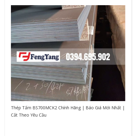
Thép Tấm BS700MCK2 Chính Hãng | Báo Giá Mới Nhất |
Cắt Theo Yêu Cầu
So
hệ