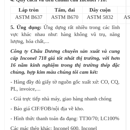
Láp tròn
Tấm, đai
Dây cuộn
ASTM B637
ASTM B670
ASTM 5832
AS
5. Ứng dụng:
Ứng dựng rất nhiều trong các lĩnh
vực khác nhau như: hàng không vũ trụ, năng
lượng, hóa chất,...
Công ty Châu Dương chuyên sản xuất và cung
cấp Inconel 718 giá tốt nhất thị trường, với hơn
16 năm kinh nghiệm trong thị trường thép đặc
chủng, hợp kim màu chúng tôi cam kết:
- Hàng đầy đủ giấy tờ nguồn gốc xuất xứ: CO, CQ,
PL, invoice,...
- Giá trực tiếp nhà máy, giao hàng nhanh chóng
- Báo giá CIF/FOB/nội địa về kho.
- Hình thức thanh toán đa đạng: TT30/70; LC100%
Các mác thép khác:
Inconel 600
,
Inconel