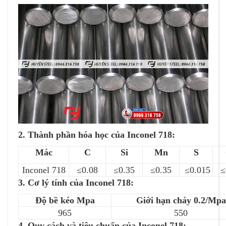
2. Thành phần hóa học của Inconel 718:
Mác
C
Si
Mn
S
Inconel 718
≤0.08
≤0.35
≤0.35
≤0.015
≤
3. Cơ lý tính của Inconel 718:
Độ bề kéo Mpa
Giới hạn chảy 0.2/Mpa
965
550
4. Quy cách và tiêu chuẩn của Inconel 718: