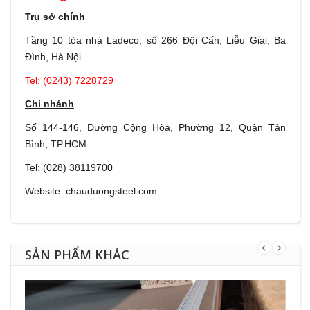
Trụ sở chính
Tầng 10 tòa nhà Ladeco, số 266 Đội Cấn, Liễu Giai, Ba
Đình, Hà Nội.
Tel: (0243) 7228729
Chi nhánh
Số 144-146, Đường Cộng Hòa, Phường 12, Quận Tân
Bình, TP.HCM
Tel: (028) 38119700
Website:
chauduongsteel.com
SẢN PHẨM KHÁC