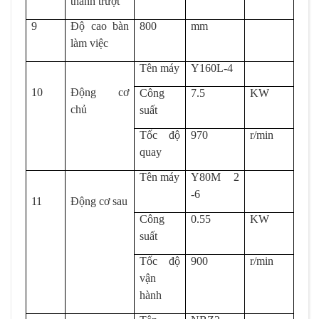
thanh trượt
9
Độ cao bàn
800
mm
làm việc
Tên máy
Y160L-4
10
Động cơ
Công
7.5
KW
chủ
suất
Tốc độ
970
r/min
quay
Tên máy
Y80M 2
-6
11
Động cơ sau
Công
0.55
KW
suất
Tốc độ
900
r/min
vận
hành