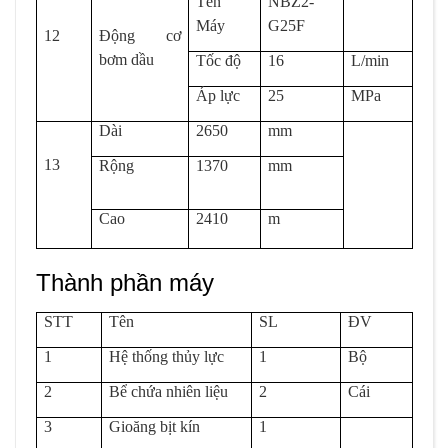
Tên
NBZ2-
Máy
G25F
12
Động cơ
bơm dầu
Tốc độ
16
L/min
Áp lực
25
MPa
Dài
2650
mm
13
Rộng
1370
mm
Cao
2410
m
Thành phần máy
STT
Tên
SL
ĐV
1
Hệ thống thủy lực
1
Bộ
2
Bể chứa nhiên liệu
2
Cái
3
Gioăng bịt kín
1