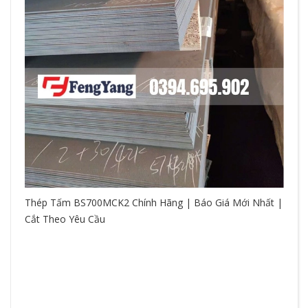
Thép Tấm BS700MCK2 Chính Hãng | Báo Giá Mới Nhất |
Cắt Theo Yêu Cầu
So
hệ