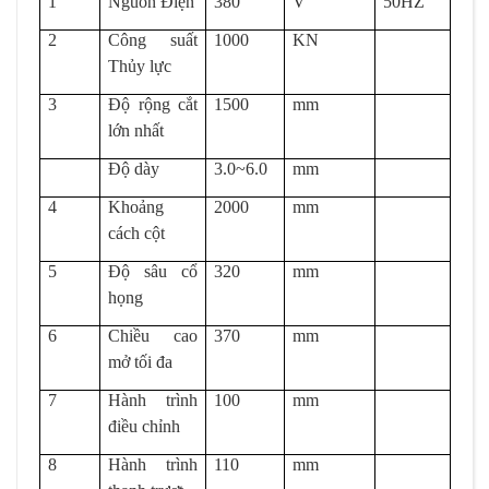
1
Nguồn Điện
380
V
50HZ
2
Công suất
1000
KN
Thủy lực
3
Độ rộng cắt
1500
mm
lớn nhất
Độ dày
3.0~6.0
mm
4
Khoảng
2000
mm
cách cột
5
Độ sâu cổ
320
mm
họng
6
Chiều cao
370
mm
mở tối đa
7
Hành trình
100
mm
điều chỉnh
8
Hành trình
110
mm