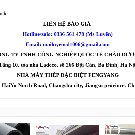
uốc .
LIÊN HỆ BÁO GIÁ
Hotline/zalo: 0336 561 478 (Ms Luyến)
Email: mailuyencd1006@gmail.com
ÔNG TY TNHH CÔNG NGHIỆP QUỐC TẾ CHÂU DƯ
Tầng 10, tòa nhà Ladeco, số 266 Đội Cấn, Ba Đình, Hà Nộ
NHÀ MÁY THÉP ĐẶC BIỆT FENGYANG
 HaiYu North Road, Changshu city, Jiangsu province, Ch