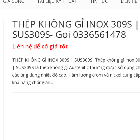
GIA CÔNG
TÀI LIỆU KỸ THUẬT
TIN TỨC
LIÊN HỆ
THÉP KHÔNG GỈ INOX 309S |
SUS309S- Gọi 0336561478
Liên hệ để có giá tốt
THÉP KHÔNG GỈ INOX 309S | SUS309S Thép không gỉ Inox 3
| SUS309S là thép không gỉ Austenitic thường được sử dụng c
các ứng dụng nhiệt độ cao. Hàm lượng crom và nickel cung cấ
khả năng chống ăn...