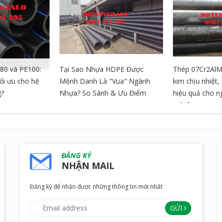
80 và PE100:
Tại Sao Nhựa HDPE Được
Thép 07Cr2AlM
tối ưu cho hệ
Mệnh Danh Là "Vua" Ngành
kim chịu nhiệt
g?
Nhựa? So Sánh & Ưu Điểm
hiệu quả cho 
nghiệp
ĐĂNG KÝ
NHẬN MAIL
Đăng ký để nhận được những thông tin mới nhất
GỬI