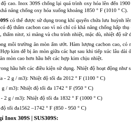
độ cao. Inox 309S chống lại quá trình oxy hóa lên đến 1900 
khả năng chống oxy hóa xuống khoảng 1850 ° F (1010 ° C).
309S
có thể được sử dụng trong khí quyển chứa lưu huỳnh lê
có độ thấm cacbon cao vì nó chỉ có khả năng chống hấp thụ
 thấm nitơ, xi măng và chu trình nhiệt, mặc dù, nhiệt độ sử 
rong môi trường ăn mòn ẩm ướt. Hàm lượng cacbon cao, có m
Hợp kim dễ bị ăn mòn giữa các hạt sau khi tiếp xúc lâu dài 
n mòn cao hơn hầu hết các hợp kim chịu nhiệt.
ong hầu hết các điều kiện sử dụng. Nhiệt độ hoạt động như s
 - 2 g / m3): Nhiệt độ tối đa 2012 ° F (1100 ° C)
 g / m3): Nhiệt độ tối đa 1742 ° F (950 ° C)
- 2 g / m3): Nhiệt độ tối đa 1832 ° F (1000 ° C)
độ tối đa1562 –1742 ° F (850 - 950 ° C)
gỉ Inox 309S | SUS309S: