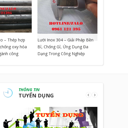
o – Thép hợp
Lưới Inox 304 – Giải Pháp Bền
LƯỚI GIÃN 
, chống oxy hóa
Bỉ, Chống Gỉ, Ứng Dụng Đa
ngành công
Dạng Trong Công Nghiệp
THÔNG TIN
TUYỂN DỤNG