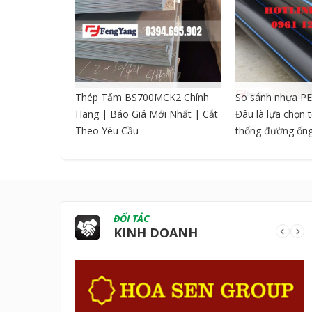
CNC DẠNG
Thép Tấm BS700MCK2 Chính
So sánh nhựa PE
Hãng | Báo Giá Mới Nhất | Cắt
Đâu là lựa chọn 
Theo Yêu Cầu
thống đường ốn
ĐỐI TÁC
KINH DOANH