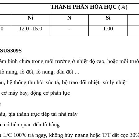
THÀNH PHẦN HÓA HỌC (%)
Ni
N
Si
.0
12.0 -15.0
-
1.00
| SUS309S
àm bình chứa trong môi trường ở nhiệt độ cao, hoặc môi trườ
lò nung, lò đốt, lò nung, đầu đốt ...
ầu, hệ thống thu hồi xúc tá, bộ trao đổi nhiệt, xử lý nhiệt
 cơ máy bay, động cơ phản lực
:
u, giá thành trực tiếp tại nhà máy
 có liên quan đến lô hàng
án L/C 100% trả ngay, không hủy ngang hoặc T/T đặt cọc 30%