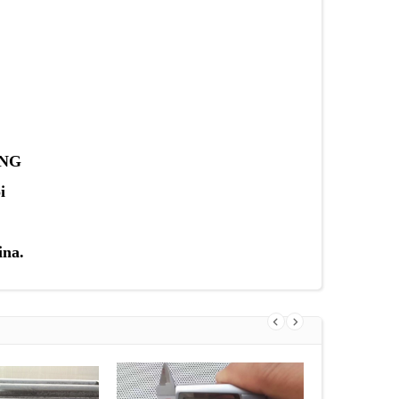
ƠNG
i
ina.