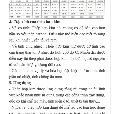
4. Đặc tính của thép hợp kim
- Về cơ tính: Thép hợp kim nói chung có độ bền cao hơn
hẳn so với thép carbon. Điều này thệ hiện đặc biệt rõ ràng
sau khi nhiệt luyện tôi và ram
- Về tính chịu nhiệt : Thép hợp kim giữ được cơ tính cao
của trạng thái tôi ở nhiệt độ hơn 200 độ C. Muốn đạt được
điều này thì thép phải được hợp kim hóa bởi một số nguyên
tố với hàm lượng tương đối cao.
- Các tính chất vật lý và hóa học đặc biệt như từ tính, tính
giãn nở nhiệt, tính chống ăn mòn…
5. Ứng dụng
- Thép hợp kim được ứng dựng rộng rãi trong nhiều lĩnh
vực khác nhau như sử dụng trong các công trình xây dụng,
đúc cơ khí chế tạo máy, linh kiện ô tô, thiết bị tàu thủy,...
- Ngoài ra, thép hợp kim dùng để chế tạo các loại trục động
cơ, trục chịu tải trọng nhẹ và vừa, các loại bánh răng, chi