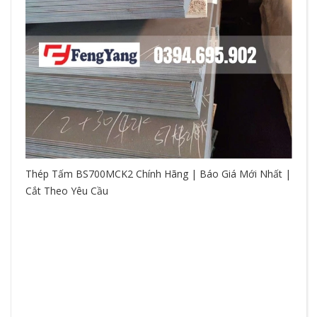
Thép Tấm BS700MCK2 Chính Hãng | Báo Giá Mới Nhất |
Cắt Theo Yêu Cầu
So
hệ