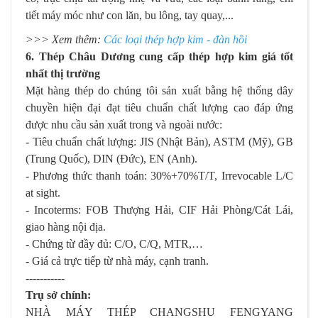
tiết máy móc như con lăn, bu lông, tay quay,...
>>> Xem thêm:
Các loại thép hợp kim - đàn hồi
6. Thép Châu Dương cung cấp thép hợp kim giá tốt
nhất thị trường
Mặt hàng thép do chúng tôi sản xuất bằng hệ thống dây
chuyền hiện đại đạt tiêu chuẩn chất lượng cao đáp ứng
được nhu cầu sản xuất trong và ngoài nước:
- Tiêu chuẩn chất lượng: JIS (Nhật Bản), ASTM (Mỹ), GB
(Trung Quốc), DIN (Đức), EN (Anh).
- Phương thức thanh toán: 30%+70%T/T, Irrevocable L/C
at sight.
- Incoterms: FOB Thượng Hải, CIF Hải Phòng/Cát Lái,
giao hàng nội địa.
- Chứng từ đầy đủ: C/O, C/Q, MTR,…
- Giá cả trực tiếp từ nhà máy, cạnh tranh.
-----------
Trụ sở chính:
NHÀ MÁY THÉP CHANGSHU FENGYANG